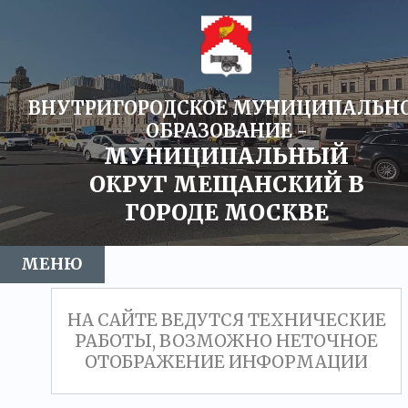
ВНУТРИГОРОДСКОЕ МУНИЦИПАЛЬН
ОБРАЗОВАНИЕ -
МУНИЦИПАЛЬНЫЙ
ОКРУГ МЕЩАНСКИЙ В
ГОРОДЕ МОСКВЕ
МЕНЮ
НОВОСТИ
МУНИЦИПАЛЬНЫЙ ОКРУГ
СОВЕТ ДЕПУТАТОВ
АДМИНИСТРАЦИЯ
ПРОТИВОДЕЙСТВИЕ КОРРУПЦИИ
ЭЛЕКТРОННАЯ ПРИЕМНАЯ
ГАЗЕТА
НА САЙТЕ ВЕДУТСЯ ТЕХНИЧЕСКИЕ
РАБОТЫ, ВОЗМОЖНО НЕТОЧНОЕ
ОТОБРАЖЕНИЕ ИНФОРМАЦИИ