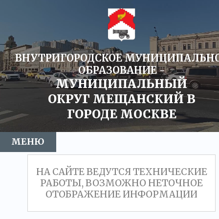
ВНУТРИГОРОДСКОЕ МУНИЦИПАЛЬН
ОБРАЗОВАНИЕ -
МУНИЦИПАЛЬНЫЙ
ОКРУГ МЕЩАНСКИЙ В
ГОРОДЕ МОСКВЕ
МЕНЮ
НОВОСТИ
МУНИЦИПАЛЬНЫЙ ОКРУГ
СОВЕТ ДЕПУТАТОВ
АДМИНИСТРАЦИЯ
ПРОТИВОДЕЙСТВИЕ КОРРУПЦИИ
ЭЛЕКТРОННАЯ ПРИЕМНАЯ
ГАЗЕТА
НА САЙТЕ ВЕДУТСЯ ТЕХНИЧЕСКИЕ
РАБОТЫ, ВОЗМОЖНО НЕТОЧНОЕ
ОТОБРАЖЕНИЕ ИНФОРМАЦИИ