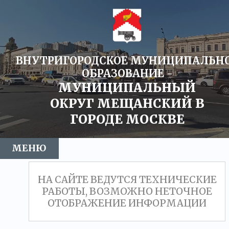
ВНУТРИГОРОДСКОЕ МУНИЦИПАЛЬН
ОБРАЗОВАНИЕ -
МУНИЦИПАЛЬНЫЙ
ОКРУГ МЕЩАНСКИЙ В
ГОРОДЕ МОСКВЕ
МЕНЮ
НОВОСТИ
МУНИЦИПАЛЬНЫЙ ОКРУГ
СОВЕТ ДЕПУТАТОВ
АДМИНИСТРАЦИЯ
ПРОТИВОДЕЙСТВИЕ КОРРУПЦИИ
ЭЛЕКТРОННАЯ ПРИЕМНАЯ
ГАЗЕТА
НА САЙТЕ ВЕДУТСЯ ТЕХНИЧЕСКИЕ
РАБОТЫ, ВОЗМОЖНО НЕТОЧНОЕ
ОТОБРАЖЕНИЕ ИНФОРМАЦИИ